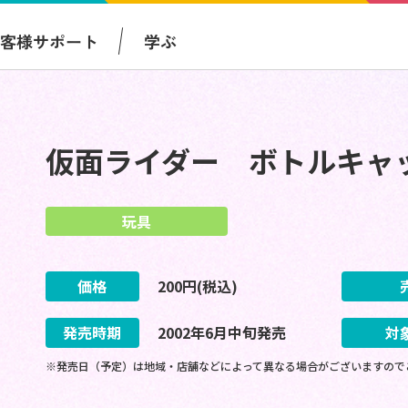
お客様サポート
学ぶ
仮面ライダー ボトルキャ
玩具
価格
200
円(税込)
発売時期
2002
年
6
月
中旬
発売
対
※発売日（予定）は地域・店舗などによって異なる場合がございますので