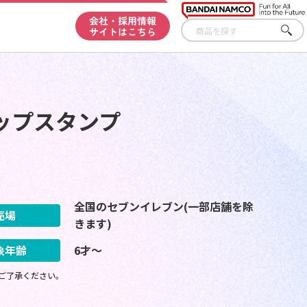
会社・採用情報
サイトはこちら
さが
す
ップスタンプ
全国のセブンイレブン(一部店舗を除
売場
きます)
象年齢
6才～
ご了承ください。