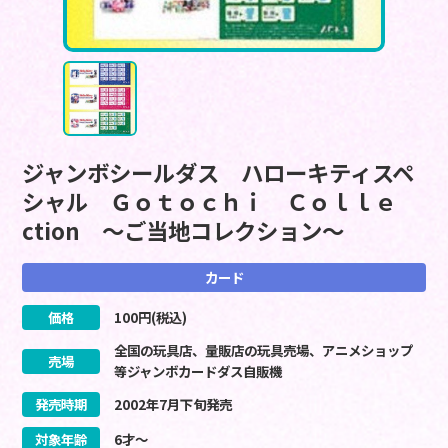
ジャンボシールダス ハローキティスペ
シャル Ｇｏｔｏｃｈｉ Ｃｏｌｌｅ
ction ～ご当地コレクション～
カード
価格
100
円(税込)
全国の玩具店、量販店の玩具売場、アニメショップ
売場
等ジャンボカードダス自販機
発売時期
2002
年
7
月
下旬
発売
対象年齢
6才～