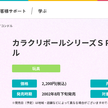
お客様サポート
学ぶ
イコンドル
カラクリボールシリーズＳ
ル
玩具
価格
2,200
円(税込)
発売時期
2002
年
8
月
下旬
発売
対
※発売日（予定）は地域・店舗などによって異なる場合がございますので