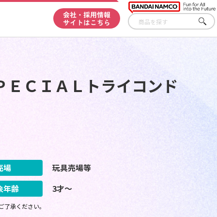
会社・採用情報
サイトはこちら
さが
す
ＰＥＣＩＡＬトライコンド
売場
玩具売場等
象年齢
3才～
ご了承ください。