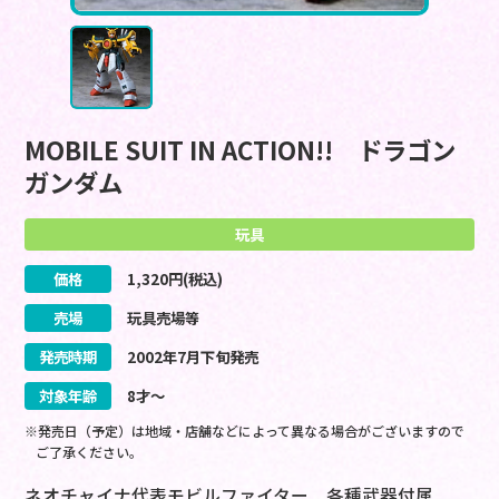
MOBILE SUIT IN ACTION!! ドラゴン
ガンダム
玩具
価格
1,320
円(税込)
売場
玩具売場等
発売時期
2002
年
7
月
下旬
発売
対象年齢
8才～
※発売日（予定）は地域・店舗などによって異なる場合がございますので
ご了承ください。
ネオチャイナ代表モビルファイター 各種武器付属