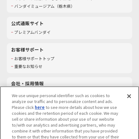
バンダイミュージアム（栃木県）
公式通販サイト
プレミアムバンダイ
お客様サポート
お客様サポートトップ
重要なお知らせ
会社・採用情報
会社情報
We use unique personal identifier such as cookies to
採用情報
analyze our traffic and to personalize content and ads.
Please click
here
to see more details about how we use
サステナビリティ
cookies and the retention period of each cookie. We may
お問い合わせ
sell or share information about your use of our website
to/with our analytics and advertising partners, who may
combine it with other information that you have provided
to them or that they have collected from your use of their