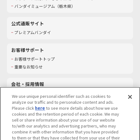
バンダイミュージアム（栃木県）
公式通販サイト
プレミアムバンダイ
お客様サポート
お客様サポートトップ
重要なお知らせ
会社・採用情報
会社情報
We use unique personal identifier such as cookies to
採用情報
analyze our traffic and to personalize content and ads.
Please click
here
to see more details about how we use
サステナビリティ
cookies and the retention period of each cookie. We may
お問い合わせ
sell or share information about your use of our website
to/with our analytics and advertising partners, who may
combine it with other information that you have provided
to them or that they have collected from your use of their