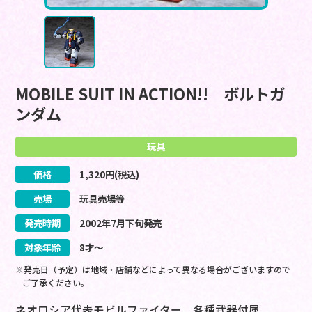
MOBILE SUIT IN ACTION!! ボルトガ
ンダム
玩具
価格
1,320
円(税込)
売場
玩具売場等
発売時期
2002
年
7
月
下旬
発売
対象年齢
8才～
※発売日（予定）は地域・店舗などによって異なる場合がございますので
ご了承ください。
ネオロシア代表モビルファイター 各種武器付属