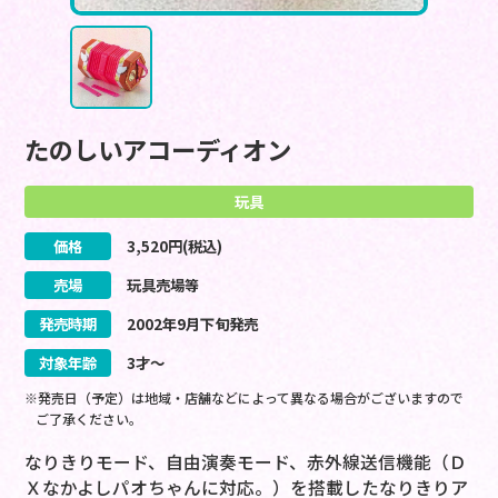
たのしいアコーディオン
玩具
価格
3,520
円(税込)
売場
玩具売場等
発売時期
2002
年
9
月
下旬
発売
対象年齢
3才～
※発売日（予定）は地域・店舗などによって異なる場合がございますので
ご了承ください。
なりきりモード、自由演奏モード、赤外線送信機能（Ｄ
Ｘなかよしパオちゃんに対応。）を搭載したなりきりア