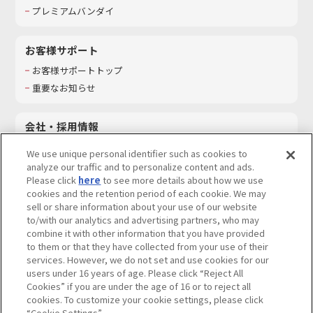
プレミアムバンダイ
お客様サポート
お客様サポートトップ
重要なお知らせ
会社・採用情報
会社情報
We use unique personal identifier such as cookies to
採用情報
analyze our traffic and to personalize content and ads.
Please click
here
to see more details about how we use
サステナビリティ
cookies and the retention period of each cookie. We may
お問い合わせ
sell or share information about your use of our website
to/with our analytics and advertising partners, who may
combine it with other information that you have provided
to them or that they have collected from your use of their
services. However, we do not set and use cookies for our
ウェブサイトご利用条件
ソーシャルメディアポリシー
users under 16 years of age. Please click “Reject All
個人情報及び特定個人情報等の取り扱いに関する保護方針
Cookies” if you are under the age of 16 or to reject all
cookies. To customize your cookie settings, please click
Do Not Sell or Share My Personal Information
著作権・商標について
“Cookie Settings”.