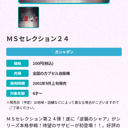
ＭＳセレクション２４
ガシャポン
価格
200
円(税込)
売場
全国のカプセル自販機
発売時期
2002
年
9
月
上旬
発売
対象年齢
6才～
※発売日（予定）は地域・店舗などによって異なる場合がございますので
ご了承ください。
ＭＳセレクション第２４弾！遂に「逆襲のシャア」がシ
リーズ本格参戦！待望のサザビーが初登場！！。好評の