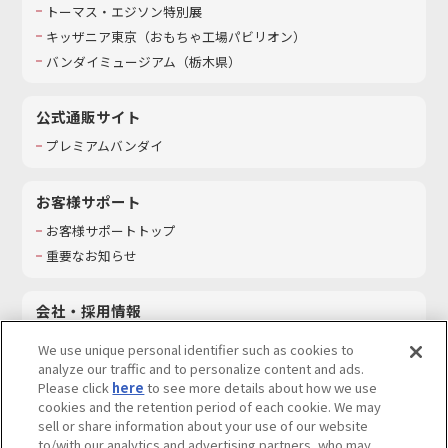
トーマス・エジソン特別展
キッザニア東京（おもちゃ工場パビリオン）​
バンダイミュージアム（栃木県）
公式通販サイト
プレミアムバンダイ
お客様サポート
お客様サポートトップ
重要なお知らせ
会社・採用情報
会社情報
We use unique personal identifier such as cookies to
採用情報
analyze our traffic and to personalize content and ads.
Please click
here
to see more details about how we use
サステナビリティ
cookies and the retention period of each cookie. We may
お問い合わせ
sell or share information about your use of our website
to/with our analytics and advertising partners, who may