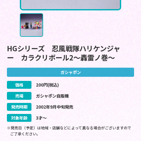
HGシリーズ 忍風戦隊ハリケンジャ
ー カラクリボール2～轟雷ノ巻～
ガシャポン
価格
200
円(税込)
売場
ガシャポン自販機
発売時期
2002
年
9
月
中旬
発売
対象年齢
3才～
※発売日（予定）は地域・店舗などによって異なる場合がございますので
ご了承ください。