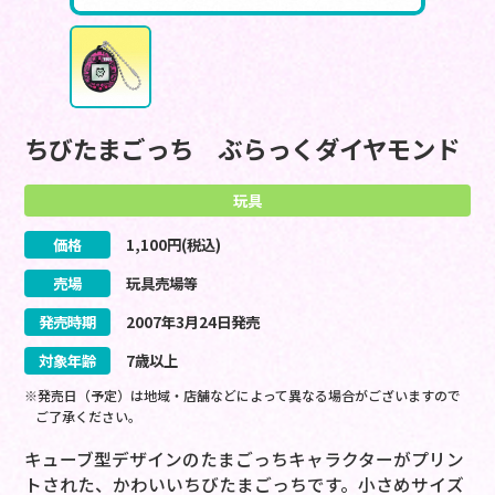
ちびたまごっち ぶらっくダイヤモンド
玩具
価格
1,100
円(税込)
売場
玩具売場等
発売時期
2007
年
3
月
24
日
発売
対象年齢
7歳以上
※発売日（予定）は地域・店舗などによって異なる場合がございますので
ご了承ください。
キューブ型デザインのたまごっちキャラクターがプリン
トされた、かわいいちびたまごっちです。小さめサイズ