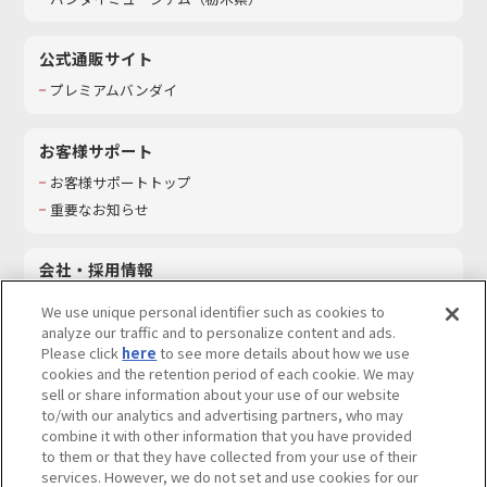
公式通販サイト
プレミアムバンダイ
お客様サポート
お客様サポートトップ
重要なお知らせ
会社・採用情報
会社情報
We use unique personal identifier such as cookies to
採用情報
analyze our traffic and to personalize content and ads.
Please click
here
to see more details about how we use
サステナビリティ
cookies and the retention period of each cookie. We may
お問い合わせ
sell or share information about your use of our website
to/with our analytics and advertising partners, who may
combine it with other information that you have provided
to them or that they have collected from your use of their
services. However, we do not set and use cookies for our
ウェブサイトご利用条件
ソーシャルメディアポリシー