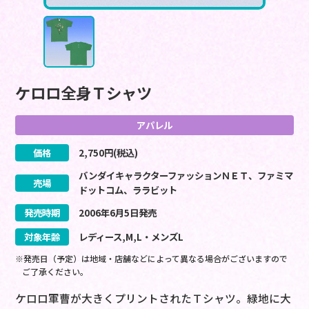
ケロロ全身Ｔシャツ
アパレル
価格
2,750
円(税込)
バンダイキャラクターファッションＮＥＴ、ファミマ
売場
ドットコム、ララビット
発売時期
2006
年
6
月
5
日
発売
対象年齢
レディース,M,L・メンズL
※発売日（予定）は地域・店舗などによって異なる場合がございますので
ご了承ください。
ケロロ軍曹が大きくプリントされたＴシャツ。緑地に大