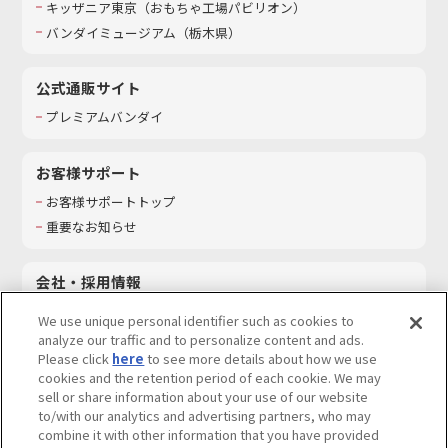
キッザニア東京（おもちゃ工場パビリオン）​
バンダイミュージアム（栃木県）
公式通販サイト
プレミアムバンダイ
お客様サポート
お客様サポートトップ
重要なお知らせ
会社・採用情報
会社情報
We use unique personal identifier such as cookies to
採用情報
analyze our traffic and to personalize content and ads.
Please click
here
to see more details about how we use
サステナビリティ
cookies and the retention period of each cookie. We may
お問い合わせ
sell or share information about your use of our website
to/with our analytics and advertising partners, who may
combine it with other information that you have provided