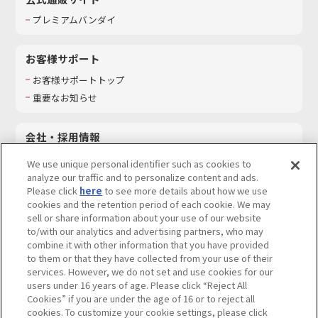
プレミアムバンダイ
お客様サポート
お客様サポートトップ
重要なお知らせ
会社・採用情報
会社情報
We use unique personal identifier such as cookies to
採用情報
analyze our traffic and to personalize content and ads.
Please click
here
to see more details about how we use
サステナビリティ
cookies and the retention period of each cookie. We may
お問い合わせ
sell or share information about your use of our website
to/with our analytics and advertising partners, who may
combine it with other information that you have provided
to them or that they have collected from your use of their
services. However, we do not set and use cookies for our
ウェブサイトご利用条件
ソーシャルメディアポリシー
users under 16 years of age. Please click “Reject All
個人情報及び特定個人情報等の取り扱いに関する保護方針
Cookies” if you are under the age of 16 or to reject all
cookies. To customize your cookie settings, please click
Do Not Sell or Share My Personal Information
著作権・商標について