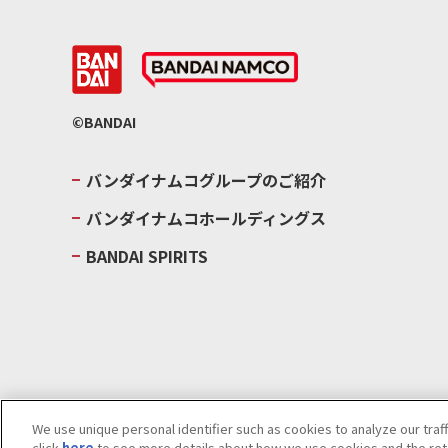
©BANDAI
バンダイナムコグループのご紹介
バンダイナムコホールディングス
BANDAI SPIRITS
We use unique personal identifier such as cookies to analyze our traf
click
here
to see more details about how we use cookies and the rete