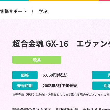
お客様サポート
学ぶ
超合金魂 GX-16 エヴァ
玩具
価格
6,050
円(税込)
発売時期
2003
年
8
月
下旬
発売
対
※発売日（予定）は地域・店舗などによって異なる場合がございますので
超合金魂のＥＶＡです。各種武器付属 全長１６５ｍｍ