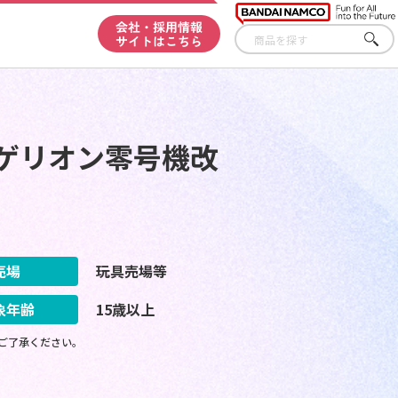
会社・採用情報
サイトはこちら
さが
す
ンゲリオン零号機改
売場
玩具売場等
象年齢
15歳以上
ご了承ください。
。