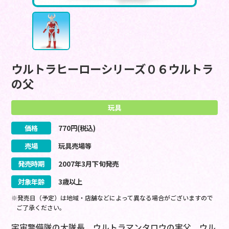
ウルトラヒーローシリーズ０６ウルトラ
の父
玩具
価格
770
円(税込)
売場
玩具売場等
発売時期
2007
年
3
月
下旬
発売
対象年齢
3歳以上
※発売日（予定）は地域・店舗などによって異なる場合がございますので
ご了承ください。
宇宙警備隊の大隊長 ウルトラマンタロウの実父 ウル