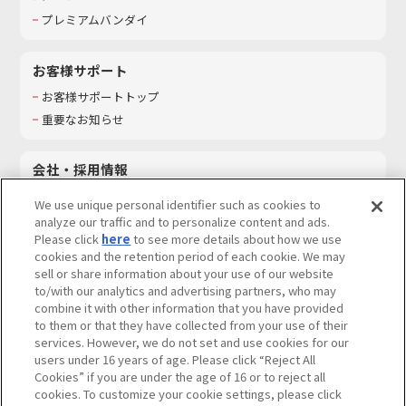
プレミアムバンダイ
お客様サポート
お客様サポートトップ
重要なお知らせ
会社・採用情報
会社情報
We use unique personal identifier such as cookies to
採用情報
analyze our traffic and to personalize content and ads.
Please click
here
to see more details about how we use
サステナビリティ
cookies and the retention period of each cookie. We may
お問い合わせ
sell or share information about your use of our website
to/with our analytics and advertising partners, who may
combine it with other information that you have provided
to them or that they have collected from your use of their
services. However, we do not set and use cookies for our
ウェブサイトご利用条件
ソーシャルメディアポリシー
users under 16 years of age. Please click “Reject All
個人情報及び特定個人情報等の取り扱いに関する保護方針
Cookies” if you are under the age of 16 or to reject all
cookies. To customize your cookie settings, please click
Do Not Sell or Share My Personal Information
著作権・商標について