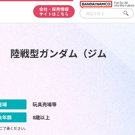
会社・採用情報
サイトはこちら
さが
す
ION!! 陸戦型ガンダム（ジム
売場
玩具売場等
象年齢
8歳以上
ご了承ください。