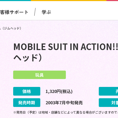
お客様サポート
学ぶ
ンダム（ジムヘッド）
MOBILE SUIT IN ACT
ヘッド）
玩具
価格
1,320
円(税込)
発売時期
2003
年
7
月
中旬
発売
対
※発売日（予定）は地域・店舗などによって異なる場合がございますので