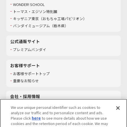
WONDER! SCHOOL
トーマス・エジソン特別展
キッザニア東京（おもちゃ工場パビリオン）​
バンダイミュージアム（栃木県）
公式通販サイト
プレミアムバンダイ
お客様サポート
お客様サポートトップ
重要なお知らせ
会社・採用情報
会社情報
We use unique personal identifier such as cookies to
採用情報
analyze our traffic and to personalize content and ads.
Please click
here
to see more details about how we use
サステナビリティ
cookies and the retention period of each cookie. We may
お問い合わせ