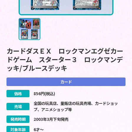
カードダスＥＸ ロックマンエグゼカー
ドゲーム スターター３ ロックマンデ
ッキ/ブルースデッキ
カード
価格
856
円(税込)
全国の玩具店、量販店の玩具売場、カードショッ
売場
プ、アニメショップ等
発売時期
2003
年
3
月
下旬
発売
対象年齢
6才～