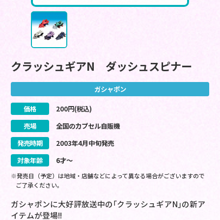
クラッシュギアN ダッシュスピナー
ガシャポン
価格
200
円(税込)
売場
全国のカプセル自販機
発売時期
2003
年
4
月
中旬
発売
対象年齢
6才～
※発売日（予定）は地域・店舗などによって異なる場合がございますので
ご了承ください。
ガシャポンに大好評放送中の｢クラッシュギアN｣の新ア
イテムが登場!!