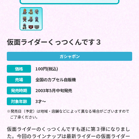
仮面ライダーくっつくんです３
ガシャポン
価格
100
円(税込)
売場
全国のカプセル自販機
発売時期
2003
年
5
月
中旬
発売
対象年齢
3才～
※発売日（予定）は地域・店舗などによって異なる場合がございますので
ご了承ください。
仮面ライダーのくっつくんですも遂に第３弾になりまし
た。今回のラインナップは最新ライダーの仮面ライダー