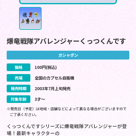
爆竜戦隊アバレンジャーくっつくんです
ガシャポン
価格
100
円(税込)
売場
全国のカプセル自販機
発売時期
2003
年
7
月
上旬
発売
対象年齢
3才～
※発売日（予定）は地域・店舗などによって異なる場合がございますので
ご了承ください。
くっつくんですシリーズに爆竜戦隊アバレンジャーが登
場！最新キャラクターの