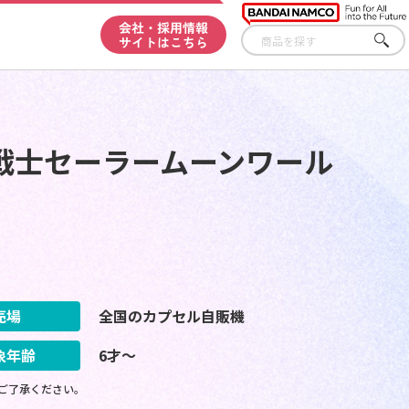
会社・採用情報
サイトはこちら
さが
す
戦士セーラームーンワール
売場
全国のカプセル自販機
象年齢
6才～
ご了承ください。