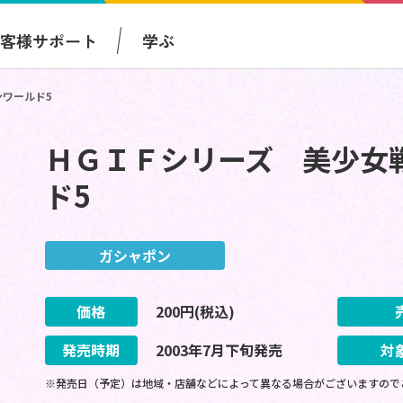
お客様サポート
学ぶ
ワールド5
ＨＧＩＦシリーズ 美少女
ド5
ガシャポン
価格
200
円(税込)
発売時期
2003
年
7
月
下旬
発売
対
※発売日（予定）は地域・店舗などによって異なる場合がございますので