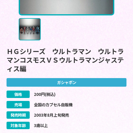
ＨＧシリーズ ウルトラマン ウルトラ
マンコスモスＶＳウルトラマンジャステ
ィス編
ガシャポン
価格
200
円(税込)
売場
全国のカプセル自販機
発売時期
2003
年
8
月
上旬
発売
対象年齢
3歳以上