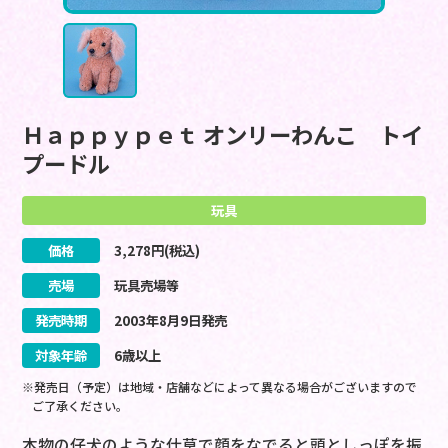
Ｈａｐｐｙｐｅｔ オンリーわんこ トイ
プードル
玩具
価格
3,278
円(税込)
売場
玩具売場等
発売時期
2003
年
8
月
9
日
発売
対象年齢
6歳以上
※発売日（予定）は地域・店舗などによって異なる場合がございますので
ご了承ください。
本物の仔犬のような仕草で顔をなでると頭としっぽを振