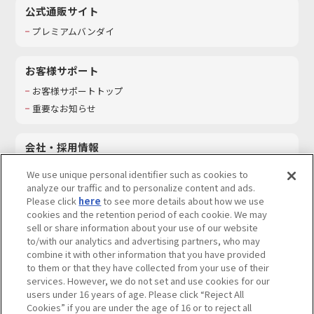
公式通販サイト
プレミアムバンダイ
お客様サポート
お客様サポートトップ
重要なお知らせ
会社・採用情報
会社情報
We use unique personal identifier such as cookies to
採用情報
analyze our traffic and to personalize content and ads.
Please click
here
to see more details about how we use
サステナビリティ
cookies and the retention period of each cookie. We may
お問い合わせ
sell or share information about your use of our website
to/with our analytics and advertising partners, who may
combine it with other information that you have provided
to them or that they have collected from your use of their
services. However, we do not set and use cookies for our
ウェブサイトご利用条件
ソーシャルメディアポリシー
users under 16 years of age. Please click “Reject All
個人情報及び特定個人情報等の取り扱いに関する保護方針
Cookies” if you are under the age of 16 or to reject all