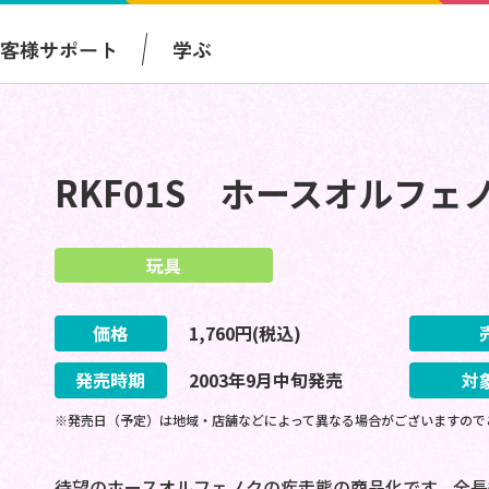
お客様サポート
学ぶ
RKF01S ホースオルフェ
玩具
価格
1,760
円(税込)
発売時期
2003
年
9
月
中旬
発売
対
※発売日（予定）は地域・店舗などによって異なる場合がございますので
待望のホースオルフェノクの疾走態の商品化です。全長