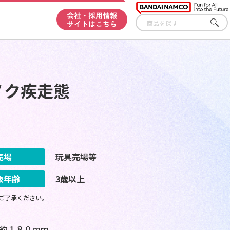
会社・採用情報
サイトはこちら
さが
す
ノク疾走態
売場
玩具売場等
象年齢
3歳以上
ご了承ください。
約１８０ｍｍ