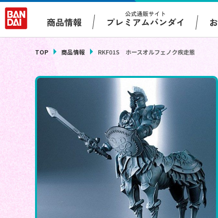
公式通販サイト
プレミアムバンダイ
商品情報
TOP
商品情報
RKF01S ホースオルフェノク疾走態