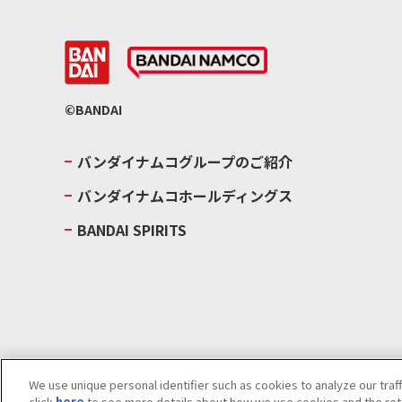
©BANDAI
バンダイナムコグループのご紹介
バンダイナムコホールディングス
BANDAI SPIRITS
We use unique personal identifier such as cookies to analyze our traf
click
here
to see more details about how we use cookies and the rete