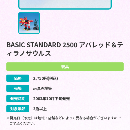
BASIC STANDARD 2500 アバレッド＆テ
ィラノサウルス
玩具
価格
2,750
円(税込)
売場
玩具売場等
発売時期
2003
年
10
月
下旬
発売
対象年齢
3歳以上
※発売日（予定）は地域・店舗などによって異なる場合がございますので
ご了承ください。