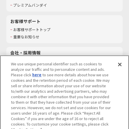
プレミアムバンダイ
お客様サポート
お客様サポートトップ
重要なお知らせ
会社・採用情報
会社情報
We use unique personal identifier such as cookies to
採用情報
analyze our traffic and to personalize content and ads.
Please click
here
to see more details about how we use
サステナビリティ
cookies and the retention period of each cookie. We may
お問い合わせ
sell or share information about your use of our website
to/with our analytics and advertising partners, who may
combine it with other information that you have provided
to them or that they have collected from your use of their
services. However, we do not set and use cookies for our
ウェブサイトご利用条件
ソーシャルメディアポリシー
users under 16 years of age. Please click “Reject All
個人情報及び特定個人情報等の取り扱いに関する保護方針
Cookies” if you are under the age of 16 or to reject all
cookies. To customize your cookie settings, please click
Do Not Sell or Share My Personal Information
著作権・商標について