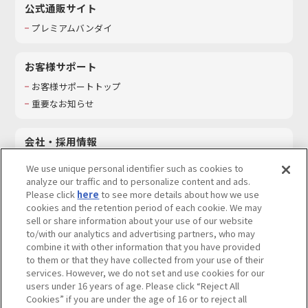
公式通販サイト
プレミアムバンダイ
お客様サポート
お客様サポートトップ
重要なお知らせ
会社・採用情報
会社情報
We use unique personal identifier such as cookies to
採用情報
analyze our traffic and to personalize content and ads.
Please click
here
to see more details about how we use
サステナビリティ
cookies and the retention period of each cookie. We may
お問い合わせ
sell or share information about your use of our website
to/with our analytics and advertising partners, who may
combine it with other information that you have provided
to them or that they have collected from your use of their
services. However, we do not set and use cookies for our
ウェブサイトご利用条件
ソーシャルメディアポリシー
users under 16 years of age. Please click “Reject All
個人情報及び特定個人情報等の取り扱いに関する保護方針
Cookies” if you are under the age of 16 or to reject all