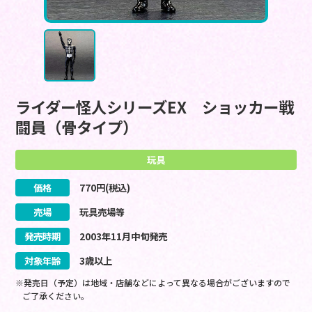
ライダー怪人シリーズEX ショッカー戦
闘員（骨タイプ）
玩具
価格
770
円(税込)
売場
玩具売場等
発売時期
2003
年
11
月
中旬
発売
対象年齢
3歳以上
※発売日（予定）は地域・店舗などによって異なる場合がございますので
ご了承ください。