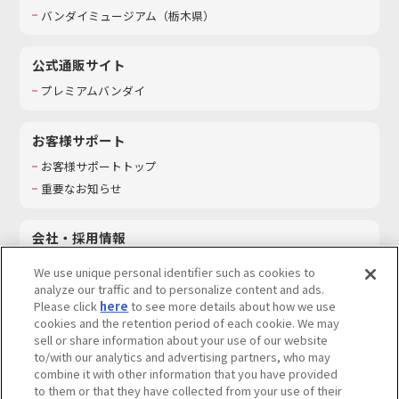
バンダイミュージアム（栃木県）
公式通販サイト
プレミアムバンダイ
お客様サポート
お客様サポートトップ
重要なお知らせ
会社・採用情報
会社情報
We use unique personal identifier such as cookies to
採用情報
analyze our traffic and to personalize content and ads.
Please click
here
to see more details about how we use
サステナビリティ
cookies and the retention period of each cookie. We may
お問い合わせ
sell or share information about your use of our website
to/with our analytics and advertising partners, who may
combine it with other information that you have provided
to them or that they have collected from your use of their