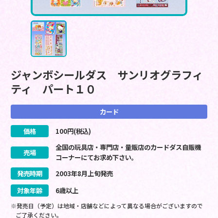
ジャンボシールダス サンリオグラフィ
ティ パート１０
カード
価格
100
円(税込)
全国の玩具店・専門店・量販店のカードダス自販機
売場
コーナーにてお求め下さい。
発売時期
2003
年
8
月
上旬
発売
対象年齢
6歳以上
※発売日（予定）は地域・店舗などによって異なる場合がございますので
ご了承ください。