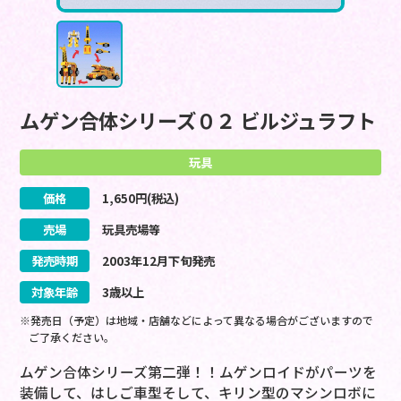
ムゲン合体シリーズ０２ ビルジュラフト
玩具
価格
1,650
円(税込)
売場
玩具売場等
発売時期
2003
年
12
月
下旬
発売
対象年齢
3歳以上
※発売日（予定）は地域・店舗などによって異なる場合がございますので
ご了承ください。
ムゲン合体シリーズ第二弾！！ムゲンロイドがパーツを
装備して、はしご車型そして、キリン型のマシンロボに