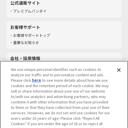
公式通販サイト
プレミアムバンダイ
お客様サポート
お客様サポートトップ
重要なお知らせ
会社・採用情報
会社情報
We use unique personal identifier such as cookies to
採用情報
analyze our traffic and to personalize content and ads.
Please click
here
to see more details about how we use
サステナビリティ
cookies and the retention period of each cookie. We may
お問い合わせ
sell or share information about your use of our website
to/with our analytics and advertising partners, who may
combine it with other information that you have provided
to them or that they have collected from your use of their
services. However, we do not set and use cookies for our
ウェブサイトご利用条件
ソーシャルメディアポリシー
users under 16 years of age. Please click “Reject All
個人情報及び特定個人情報等の取り扱いに関する保護方針
Cookies” if you are under the age of 16 or to reject all