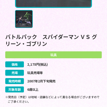
バトルパック スパイダーマン ＶＳ グ
リーン・ゴブリン
玩具
価格
2,178
円(税込)
売場
玩具売場等
発売時期
2007
年
2
月
下旬
発売
対象年齢
6歳以上
※発売日（予定）は地域・店舗などによって異なる場合がございますので
ご了承ください。