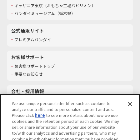
キッザニア東京（おもちゃ工場パビリオン）​
バンダイミュージアム（栃木県）
公式通販サイト
プレミアムバンダイ
お客様サポート
お客様サポートトップ
重要なお知らせ
会社・採用情報
会社情報
We use unique personal identifier such as cookies to
採用情報
analyze our traffic and to personalize content and ads.
Please click
here
to see more details about how we use
サステナビリティ
cookies and the retention period of each cookie. We may
お問い合わせ
sell or share information about your use of our website
to/with our analytics and advertising partners, who may
combine it with other information that you have provided