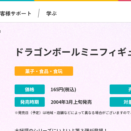
お客様サポート
学ぶ
３
ドラゴンボールミニフィギ
菓子・食品・食玩
価格
165
円(税込)
発売時期
2004
年
3
月
上旬
発売
対
※発売日（予定）は地域・店舗などによって異なる場合がございますので
大好評のシリーズにいよいよ第３弾が登場！