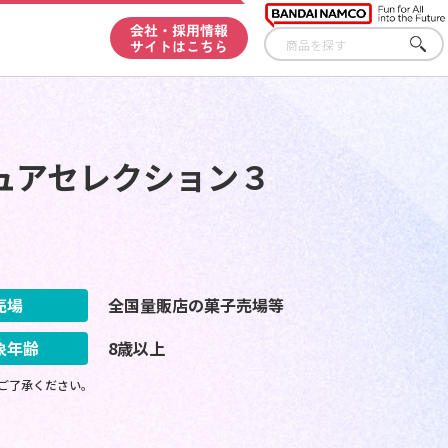
会社・採用情報
サイトはこちら
さが
す
ュアセレクション３
売場
全国量販店の菓子売場等
象年齢
8歳以上
ご了承ください。