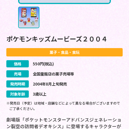
ポケモンキッズムービーズ２００４
菓子・食品・食玩
価格
550
円(税込)
売場
全国量販店の菓子売場等
発売時期
2004
年
8
月
上旬
発売
対象年齢
3歳以上
※発売日（予定）は地域・店舗などによって異なる場合がございますので
ご了承ください。
劇場版「ポケットモンスターアドバンスジェネレーショ
ン裂空の訪問者デオキシス」に登場するキャラクターが