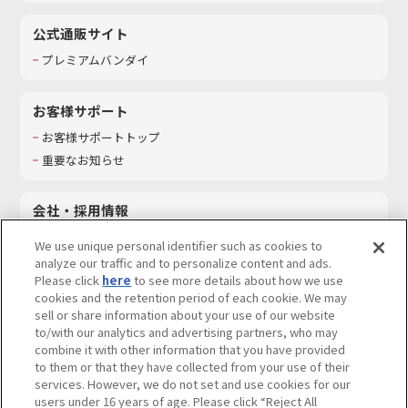
公式通販サイト
プレミアムバンダイ
お客様サポート
お客様サポートトップ
重要なお知らせ
会社・採用情報
会社情報
We use unique personal identifier such as cookies to
採用情報
analyze our traffic and to personalize content and ads.
Please click
here
to see more details about how we use
サステナビリティ
cookies and the retention period of each cookie. We may
お問い合わせ
sell or share information about your use of our website
to/with our analytics and advertising partners, who may
combine it with other information that you have provided
to them or that they have collected from your use of their
services. However, we do not set and use cookies for our
ウェブサイトご利用条件
ソーシャルメディアポリシー
users under 16 years of age. Please click “Reject All