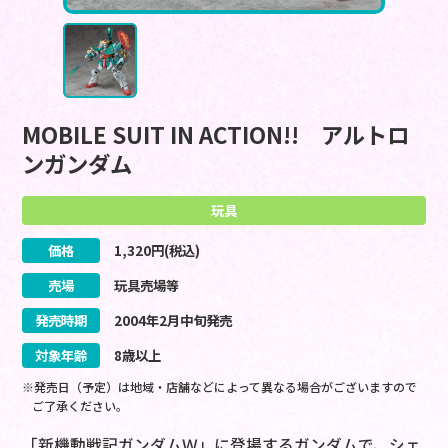
MOBILE SUIT IN ACTION!! アルトロ
ンガンダム
玩具
価格
1,320
円(税込)
売場
玩具売場等
発売時期
2004
年
2
月
中旬
発売
対象年齢
8歳以上
※発売日（予定）は地域・店舗などによって異なる場合がございますので
ご了承ください。
「新機動戦記ガンダムＷ」に登場するガンダムで、シェ