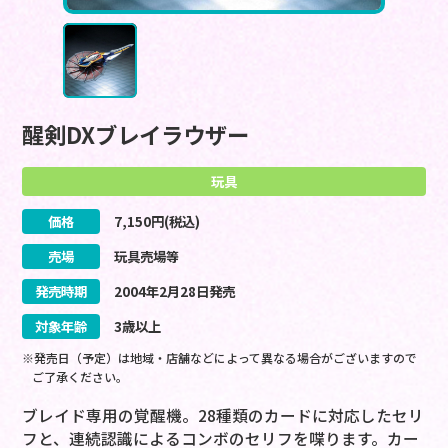
醒剣DXブレイラウザー
玩具
価格
7,150
円(税込)
売場
玩具売場等
発売時期
2004
年
2
月
28
日
発売
対象年齢
3歳以上
※発売日（予定）は地域・店舗などによって異なる場合がございますので
ご了承ください。
ブレイド専用の覚醒機。28種類のカードに対応したセリ
フと、連続認識によるコンボのセリフを喋ります。カー