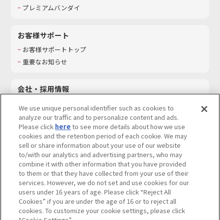
プレミアムバンダイ
お客様サポート
お客様サポートトップ
重要なお知らせ
会社・採用情報
会社情報
We use unique personal identifier such as cookies to
採用情報
analyze our traffic and to personalize content and ads.
Please click
here
to see more details about how we use
サステナビリティ
cookies and the retention period of each cookie. We may
お問い合わせ
sell or share information about your use of our website
to/with our analytics and advertising partners, who may
combine it with other information that you have provided
to them or that they have collected from your use of their
services. However, we do not set and use cookies for our
ウェブサイトご利用条件
ソーシャルメディアポリシー
users under 16 years of age. Please click “Reject All
個人情報及び特定個人情報等の取り扱いに関する保護方針
Cookies” if you are under the age of 16 or to reject all
cookies. To customize your cookie settings, please click
Do Not Sell or Share My Personal Information
著作権・商標について
“Cookie Settings”.