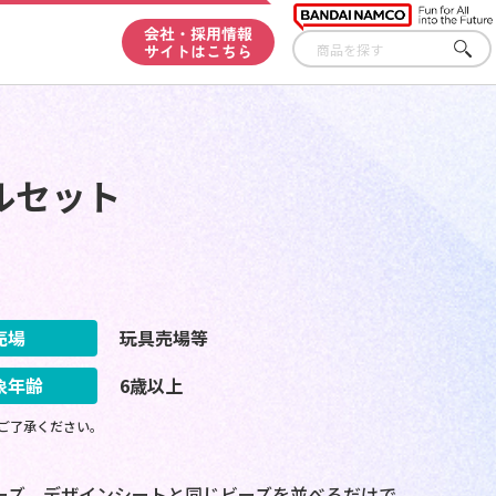
会社・採用情報
サイトはこちら
さが
す
ルセット
売場
玩具売場等
象年齢
6歳以上
ご了承ください。
ビーズ。デザインシートと同じビーズを並べるだけで、