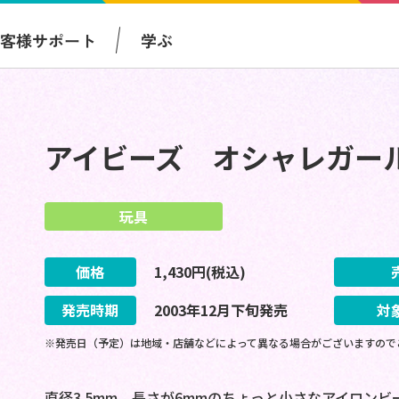
お客様サポート
学ぶ
アイビーズ オシャレガー
玩具
価格
1,430
円(税込)
発売時期
2003
年
12
月
下旬
発売
対
※発売日（予定）は地域・店舗などによって異なる場合がございますので
直径3.5mm、長さが6mmのちょっと小さなアイロン