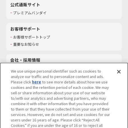
公式通販サイト
プレミアムバンダイ
お客様サポート
お客様サポートトップ
重要なお知らせ
会社・採用情報
会社情報
We use unique personal identifier such as cookies to
採用情報
analyze our traffic and to personalize content and ads.
Please click
here
to see more details about how we use
サステナビリティ
cookies and the retention period of each cookie. We may
お問い合わせ
sell or share information about your use of our website
to/with our analytics and advertising partners, who may
combine it with other information that you have provided
to them or that they have collected from your use of their
services. However, we do not set and use cookies for our
ウェブサイトご利用条件
ソーシャルメディアポリシー
users under 16 years of age. Please click “Reject All
個人情報及び特定個人情報等の取り扱いに関する保護方針
Cookies” if you are under the age of 16 or to reject all