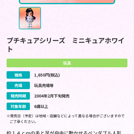
プチキュアシリーズ ミニキュアホワイ
ト
玩具
価格
1,650
円(税込)
売場
玩具売場等
発売時期
2004
年
2
月
下旬
発売
対象年齢
6歳以上
※発売日（予定）は地域・店舗などによって異なる場合がございますので
ご了承ください。
約１４ｃｍの手と足が自由に動かせるベンダブル人形