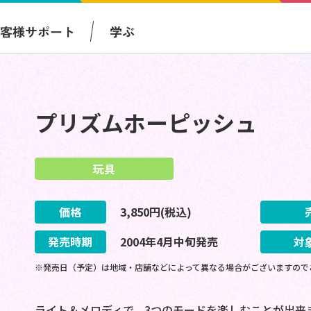
お客様サポート
学ぶ
プリズムホーピッシュ
玩具
価格
3,850
円(税込)
発売時期
2004
年
4
月
中旬
発売
対
※発売日（予定）は地域・店舗などによって異なる場合がございますので
ライト＆メロディで、3つのモードを楽しむことが出来