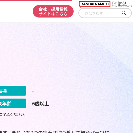
会社・採用情報
サイトはこちら
さが
す
売場
-
象年齢
6歳以上
ご了承ください。
ます。きれいな7つの宝石は取り外して紋章パーツに