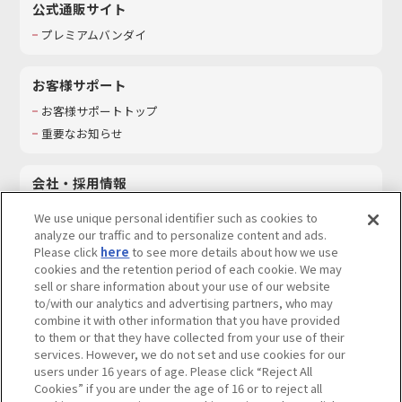
公式通販サイト
プレミアムバンダイ
お客様サポート
お客様サポートトップ
重要なお知らせ
会社・採用情報
会社情報
We use unique personal identifier such as cookies to
採用情報
analyze our traffic and to personalize content and ads.
Please click
here
to see more details about how we use
サステナビリティ
cookies and the retention period of each cookie. We may
お問い合わせ
sell or share information about your use of our website
to/with our analytics and advertising partners, who may
combine it with other information that you have provided
to them or that they have collected from your use of their
services. However, we do not set and use cookies for our
ウェブサイトご利用条件
ソーシャルメディアポリシー
users under 16 years of age. Please click “Reject All
個人情報及び特定個人情報等の取り扱いに関する保護方針
Cookies” if you are under the age of 16 or to reject all