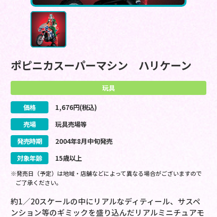
ポピニカスーパーマシン ハリケーン
玩具
価格
1,676
円(税込)
売場
玩具売場等
発売時期
2004
年
8
月
中旬
発売
対象年齢
15歳以上
※発売日（予定）は地域・店舗などによって異なる場合がございますので
ご了承ください。
約1／20スケールの中にリアルなディティール、サスペ
ンション等のギミックを盛り込んだリアルミニチュアモ