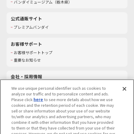
バンダイミュージアム（栃木県）
公式通販サイト
プレミアムバンダイ
お客様サポート
お客様サポートトップ
重要なお知らせ
会社・採用情報
会社情報
We use unique personal identifier such as cookies to
採用情報
analyze our traffic and to personalize content and ads.
Please click
here
to see more details about how we use
サステナビリティ
cookies and the retention period of each cookie. We may
お問い合わせ
sell or share information about your use of our website
to/with our analytics and advertising partners, who may
combine it with other information that you have provided
to them or that they have collected from your use of their
services. However, we do not set and use cookies for our