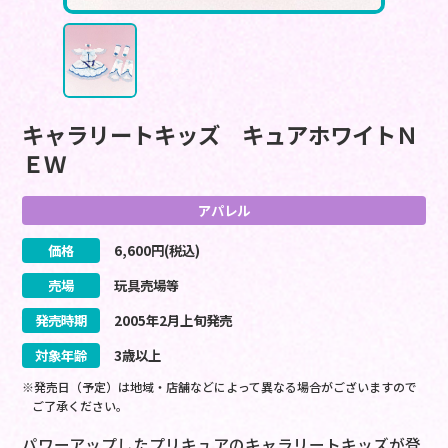
キャラリートキッズ キュアホワイトＮ
ＥＷ
アパレル
価格
6,600
円(税込)
売場
玩具売場等
発売時期
2005
年
2
月
上旬
発売
対象年齢
3歳以上
※発売日（予定）は地域・店舗などによって異なる場合がございますので
ご了承ください。
パワーアップしたプリキュアのキャラリートキッズが登