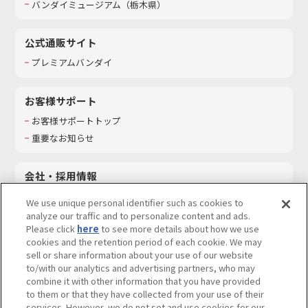
バンダイミュージアム（栃木県）
公式通販サイト
プレミアムバンダイ
お客様サポート
お客様サポートトップ
重要なお知らせ
会社・採用情報
会社情報
We use unique personal identifier such as cookies to
採用情報
analyze our traffic and to personalize content and ads.
Please click
here
to see more details about how we use
サステナビリティ
cookies and the retention period of each cookie. We may
お問い合わせ
sell or share information about your use of our website
to/with our analytics and advertising partners, who may
combine it with other information that you have provided
to them or that they have collected from your use of their
services. However, we do not set and use cookies for our