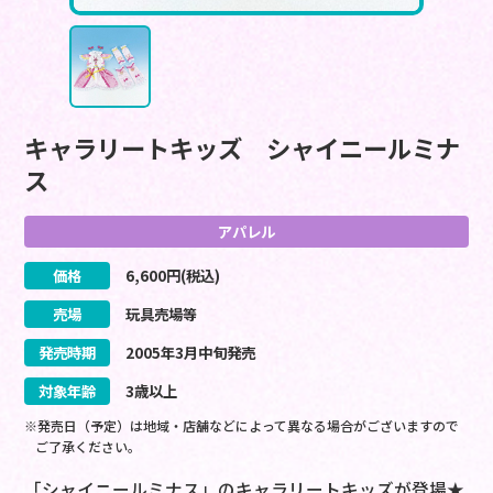
キャラリートキッズ シャイニールミナ
ス
アパレル
価格
6,600
円(税込)
売場
玩具売場等
発売時期
2005
年
3
月
中旬
発売
対象年齢
3歳以上
※発売日（予定）は地域・店舗などによって異なる場合がございますので
ご了承ください。
「シャイニールミナス」のキャラリートキッズが登場★