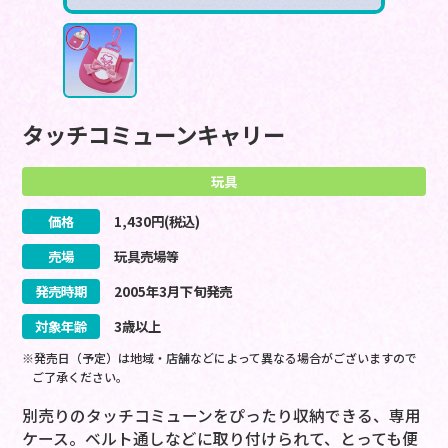
タッチコミューンキャリー
玩具
価格
1,430
円(税込)
売場
玩具売場等
発売時期
2005
年
3
月
下旬
発売
対象年齢
3歳以上
※発売日（予定）は地域・店舗などによって異なる場合がございますので
ご了承ください。
別売りのタッチコミューンをぴったり収納できる、専用
ケース。ベルト通しなどに取り付けられて、とっても便