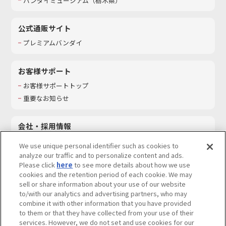
バンダイミュージアム（栃木県）
公式通販サイト
プレミアムバンダイ
お客様サポート
お客様サポートトップ
重要なお知らせ
会社・採用情報
会社情報
We use unique personal identifier such as cookies to
採用情報
analyze our traffic and to personalize content and ads.
Please click
here
to see more details about how we use
サステナビリティ
cookies and the retention period of each cookie. We may
お問い合わせ
sell or share information about your use of our website
to/with our analytics and advertising partners, who may
combine it with other information that you have provided
to them or that they have collected from your use of their
services. However, we do not set and use cookies for our
ウェブサイトご利用条件
ソーシャルメディアポリシー