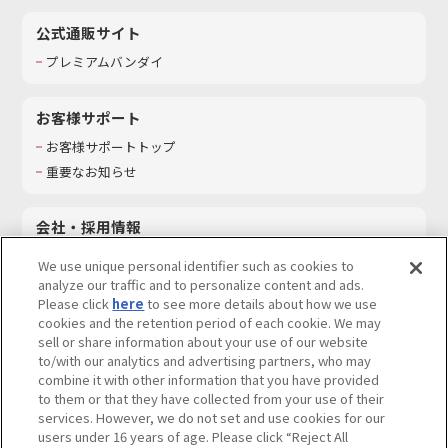
公式通販サイト
プレミアムバンダイ
お客様サポート
お客様サポートトップ
重要なお知らせ
会社・採用情報
会社情報
We use unique personal identifier such as cookies to
採用情報
analyze our traffic and to personalize content and ads.
Please click
here
to see more details about how we use
サステナビリティ
cookies and the retention period of each cookie. We may
お問い合わせ
sell or share information about your use of our website
to/with our analytics and advertising partners, who may
combine it with other information that you have provided
to them or that they have collected from your use of their
services. However, we do not set and use cookies for our
ウェブサイトご利用条件
ソーシャルメディアポリシー
users under 16 years of age. Please click “Reject All