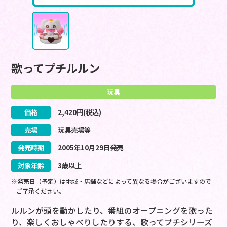
歌ってプチルルン
玩具
価格
2,420
円(税込)
売場
玩具売場等
発売時期
2005
年
10
月
29
日
発売
対象年齢
3歳以上
※発売日（予定）は地域・店舗などによって異なる場合がございますので
ご了承ください。
ルルンが頭を動かしたり、番組のオープニングを歌った
り、楽しくおしゃべりしたりする、歌ってプチシリーズ