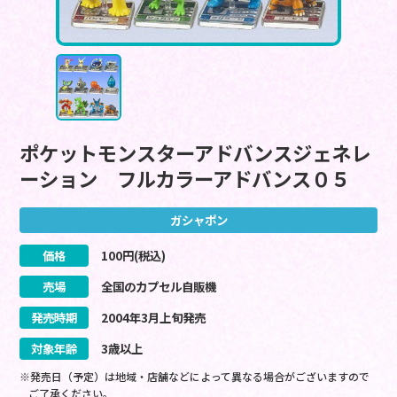
ポケットモンスターアドバンスジェネレ
ーション フルカラーアドバンス０５
ガシャポン
価格
100
円(税込)
売場
全国のカプセル自販機
発売時期
2004
年
3
月
上旬
発売
対象年齢
3歳以上
※発売日（予定）は地域・店舗などによって異なる場合がございますので
ご了承ください。