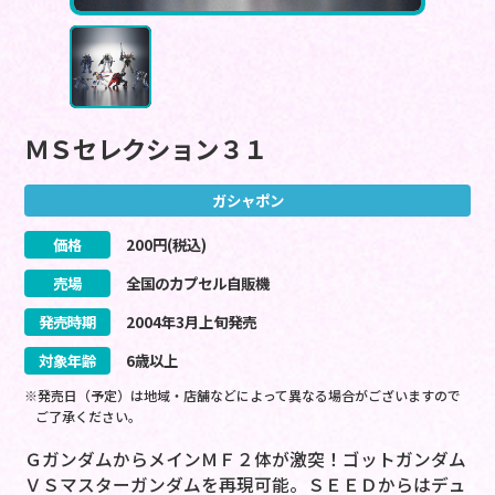
ＭＳセレクション３１
ガシャポン
価格
200
円(税込)
売場
全国のカプセル自販機
発売時期
2004
年
3
月
上旬
発売
対象年齢
6歳以上
※発売日（予定）は地域・店舗などによって異なる場合がございますので
ご了承ください。
ＧガンダムからメインＭＦ２体が激突！ゴットガンダム
ＶＳマスターガンダムを再現可能。ＳＥＥＤからはデュ