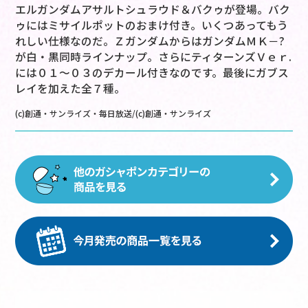
エルガンダムアサルトシュラウド＆バクゥが登場。バク
ゥにはミサイルポットのおまけ付き。いくつあってもう
れしい仕様なのだ。ＺガンダムからはガンダムＭＫ－?
が白・黒同時ラインナップ。さらにティターンズＶｅｒ.
には０１～０３のデカール付きなのです。最後にガブス
レイを加えた全７種。
(c)創通・サンライズ・毎日放送/(c)創通・サンライズ