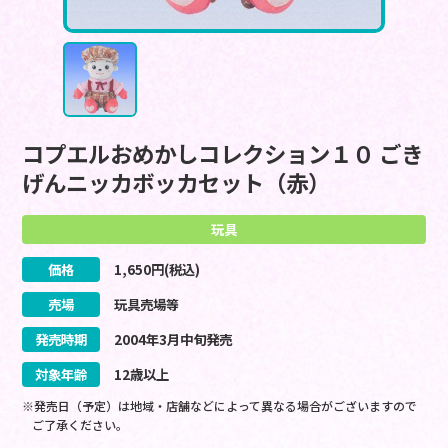
コプエルおめかしコレクション１０ ごき
げんニッカボッカセット（赤）
玩具
価格
1,650
円(税込)
売場
玩具売場等
発売時期
2004
年
3
月
中旬
発売
対象年齢
12歳以上
※発売日（予定）は地域・店舗などによって異なる場合がございますので
ご了承ください。