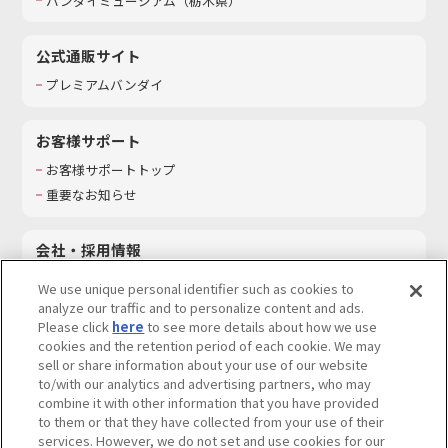
バンダイミュージアム（栃木県）
公式通販サイト
プレミアムバンダイ
お客様サポート
お客様サポートトップ
重要なお知らせ
会社・採用情報
会社情報
We use unique personal identifier such as cookies to
採用情報
analyze our traffic and to personalize content and ads.
Please click
here
to see more details about how we use
サステナビリティ
cookies and the retention period of each cookie. We may
お問い合わせ
sell or share information about your use of our website
to/with our analytics and advertising partners, who may
combine it with other information that you have provided
to them or that they have collected from your use of their
services. However, we do not set and use cookies for our
ウェブサイトご利用条件
ソーシャルメディアポリシー