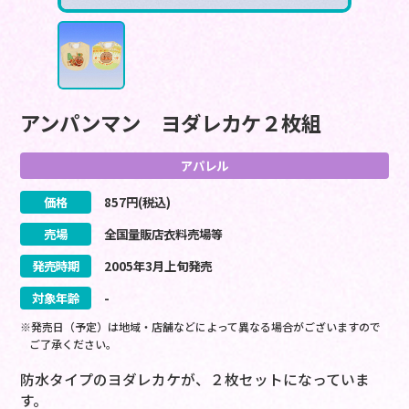
アンパンマン ヨダレカケ２枚組
アパレル
価格
857
円(税込)
売場
全国量販店衣料売場等
発売時期
2005
年
3
月
上旬
発売
対象年齢
-
※発売日（予定）は地域・店舗などによって異なる場合がございますので
ご了承ください。
防水タイプのヨダレカケが、２枚セットになっていま
す。