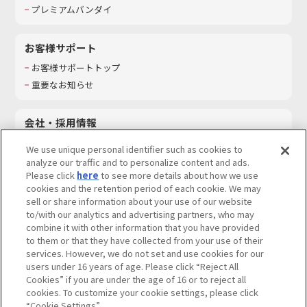
プレミアムバンダイ
お客様サポート
お客様サポートトップ
重要なお知らせ
会社・採用情報
会社情報
We use unique personal identifier such as cookies to
採用情報
analyze our traffic and to personalize content and ads.
Please click
here
to see more details about how we use
サステナビリティ
cookies and the retention period of each cookie. We may
お問い合わせ
sell or share information about your use of our website
to/with our analytics and advertising partners, who may
combine it with other information that you have provided
to them or that they have collected from your use of their
services. However, we do not set and use cookies for our
ウェブサイトご利用条件
ソーシャルメディアポリシー
users under 16 years of age. Please click “Reject All
個人情報及び特定個人情報等の取り扱いに関する保護方針
Cookies” if you are under the age of 16 or to reject all
cookies. To customize your cookie settings, please click
Do Not Sell or Share My Personal Information
著作権・商標について
“Cookie Settings”.