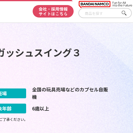
会社・採用情報
サイトはこちら
さが
す
ガッシュスイング３
全国の玩具売場などのカプセル自販
売場
機
象年齢
6歳以上
ご了承ください。