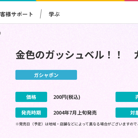
お客様サポート
学ぶ
３
金色のガッシュベル！！ 
ガシャポン
価格
200
円(税込)
発売時期
2004
年
7
月
上旬
発売
対
※発売日（予定）は地域・店舗などによって異なる場合がございますので