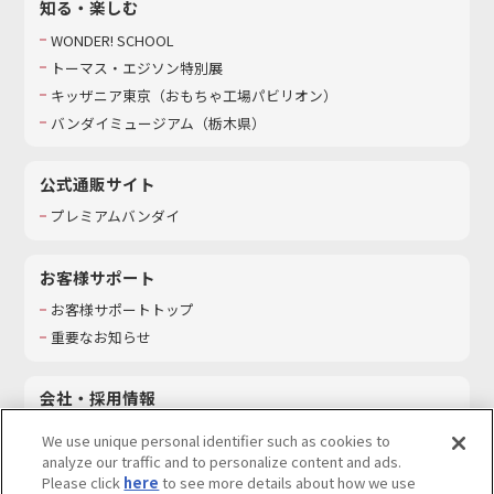
知る・楽しむ
WONDER! SCHOOL
トーマス・エジソン特別展
キッザニア東京（おもちゃ工場パビリオン）​
バンダイミュージアム（栃木県）
公式通販サイト
プレミアムバンダイ
お客様サポート
お客様サポートトップ
重要なお知らせ
会社・採用情報
会社情報
We use unique personal identifier such as cookies to
採用情報
analyze our traffic and to personalize content and ads.
Please click
here
to see more details about how we use
サステナビリティ