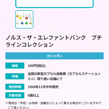
ノルス・ザ・エレファントバンク プチ
ラインコレクション
ガシャポン
価格
200
円(税込)
全国の新型カプセル自販機（カプセルステーション
売場
ミニ）取り扱い店舗にて
発売時期
2004
年
11
月
中旬
発売
対象年齢
6歳以上
※発売日（予定）は地域・店舗などによって異なる場合がございますので
ご了承ください。