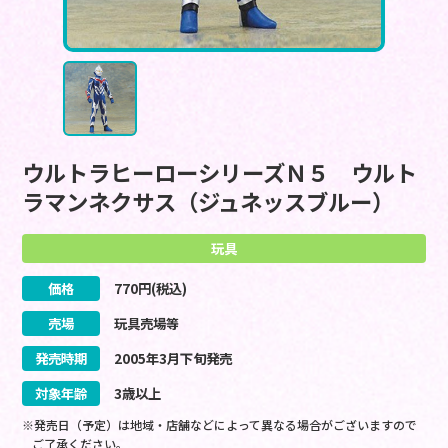
ウルトラヒーローシリーズＮ５ ウルト
ラマンネクサス（ジュネッスブルー）
玩具
価格
770
円(税込)
売場
玩具売場等
発売時期
2005
年
3
月
下旬
発売
対象年齢
3歳以上
※発売日（予定）は地域・店舗などによって異なる場合がございますので
ご了承ください。