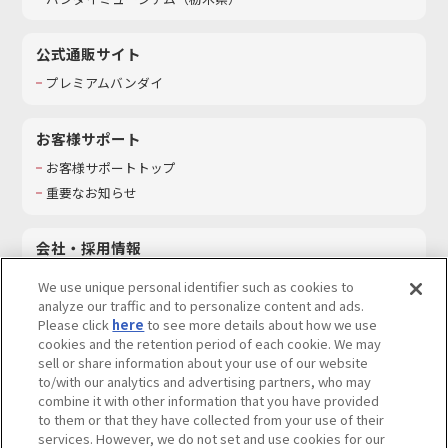
公式通販サイト
プレミアムバンダイ
お客様サポート
お客様サポートトップ
重要なお知らせ
会社・採用情報
会社情報
We use unique personal identifier such as cookies to
採用情報
analyze our traffic and to personalize content and ads.
Please click
here
to see more details about how we use
サステナビリティ
cookies and the retention period of each cookie. We may
お問い合わせ
sell or share information about your use of our website
to/with our analytics and advertising partners, who may
combine it with other information that you have provided
to them or that they have collected from your use of their
services. However, we do not set and use cookies for our
ウェブサイトご利用条件
ソーシャルメディアポリシー