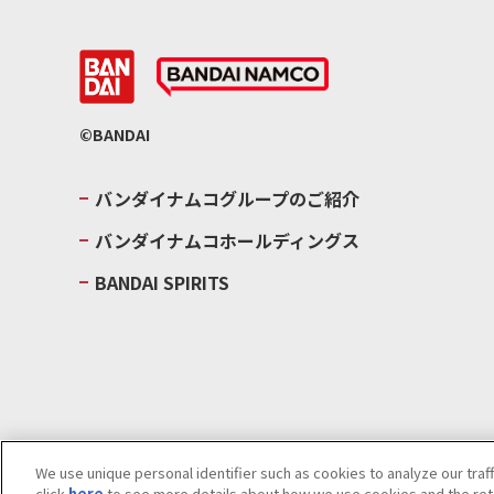
©BANDAI
バンダイナムコグループのご紹介
バンダイナムコホールディングス
BANDAI SPIRITS
We use unique personal identifier such as cookies to analyze our traf
click
here
to see more details about how we use cookies and the rete