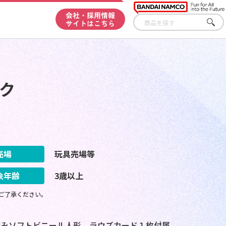
会社・採用情報
サイトはこちら
さが
す
ルク
売場
玩具売場等
象年齢
3歳以上
ご了承ください。
済みソフトビニール人形。ラウズカード１枚付属。