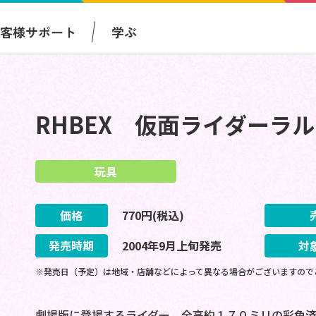
お客様サポート
学ぶ
RHBEX 仮面ライダーラ
玩具
価格
770
円(税込)
発売時期
2004
年
9
月
上旬
発売
対
※発売日（予定）は地域・店舗などによって異なる場合がございますので
劇場版に登場するライダー。全高約１７０ミリの彩色