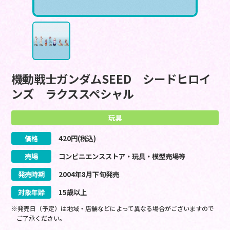
機動戦士ガンダムSEED シードヒロイ
ンズ ラクススペシャル
玩具
価格
420
円(税込)
売場
コンビニエンスストア・玩具・模型売場等
発売時期
2004
年
8
月
下旬
発売
対象年齢
15歳以上
※発売日（予定）は地域・店舗などによって異なる場合がございますので
ご了承ください。