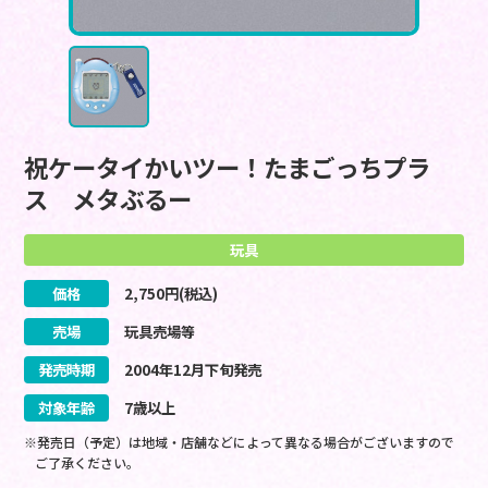
祝ケータイかいツー！たまごっちプラ
ス メタぶるー
玩具
価格
2,750
円(税込)
売場
玩具売場等
発売時期
2004
年
12
月
下旬
発売
対象年齢
7歳以上
※発売日（予定）は地域・店舗などによって異なる場合がございますので
ご了承ください。