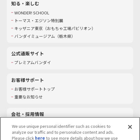
知る・楽しむ
WONDER! SCHOOL
トーマス・エジソン特別展
キッザニア東京（おもちゃ工場パビリオン）​
バンダイミュージアム（栃木県）
公式通販サイト
プレミアムバンダイ
お客様サポート
お客様サポートトップ
重要なお知らせ
会社・採用情報
会社情報
We use unique personal identifier such as cookies to
採用情報
analyze our traffic and to personalize content and ads.
Please click
here
to see more details about how we use
サステナビリティ