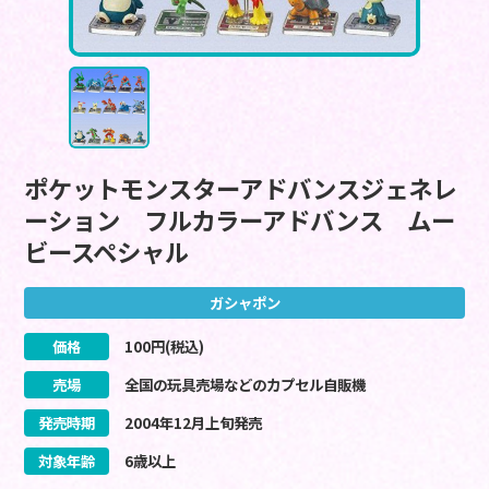
ポケットモンスターアドバンスジェネレ
ーション フルカラーアドバンス ムー
ビースペシャル
ガシャポン
価格
100
円(税込)
売場
全国の玩具売場などのカプセル自販機
発売時期
2004
年
12
月
上旬
発売
対象年齢
6歳以上