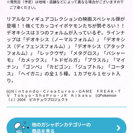
※発売日（予定）は地域・店舗などによって異なる場合がございますので
ご了承ください。
リアルなフィギュアコレクションの映画スペシャル弾が
登場！！強くてカッコイイポケモンたちが勢ぞろい！！
デオキシスは３つのフォルムが入っているぞ。ラインナ
ップは「デオキシス（ノーマルフォルム）」「デオキシ
ス（ディフェンスフォルム）」「デオキシス（アタック
フォルム）」「レックウザ」「メタグロス」「バシャー
モ」「カメックス」「トドゼルガ」「プラスル」「マイ
ナン」「ゴンベ」「カビゴン」「ジュプトル」「コータ
ス」「ヘイガニ」の全１５種。１カプセル１セット入
り。
(c)Ｎｉｎｔｅｎｄｏ・Ｃｒｅａｔｕｒｅｓ・ＧＡＭＥ ＦＲＥＡＫ・Ｔ
Ｖ Ｔｏｋｙｏ・ＳｈｏＰｒｏ・ＪＲ Ｋｉｋａｋｕ (c)Pokemon
（ｃ）2004 ピカチュウプロジェクト